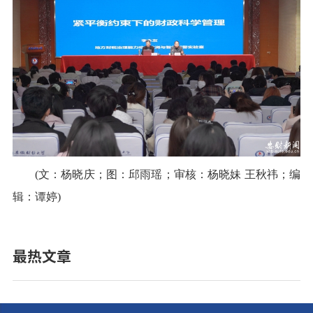
(文：杨晓庆；图：邱雨瑶；审核：杨晓妹 王秋祎；编
辑：谭婷)
最热文章