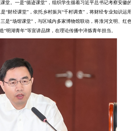
课堂。一是“循迹课堂”，组织学生循着习近平总书记考察安徽
是“财经课堂”，依托乡村振兴“千村调查”，将财经专业知识运
；三是“场馆课堂”，与区域内多家博物馆联动，将淮河文明、红
造“明湖青年”等宣讲品牌，在理论传播中淬炼青年担当。