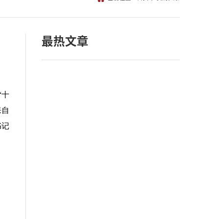
最热文章
“十
来自
书记