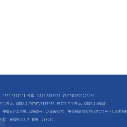
0552-3171001
传真：0552-3175978
皖ICP备05012239号
生咨询：0552-3176767/3177676
研究生招生咨询：0552-3169051
：安徽省蚌埠市曹山路962号（龙湖东校区）
安徽省蚌埠市宏业路255号（龙湖西校
所有：安徽财经大学
邮编：233030