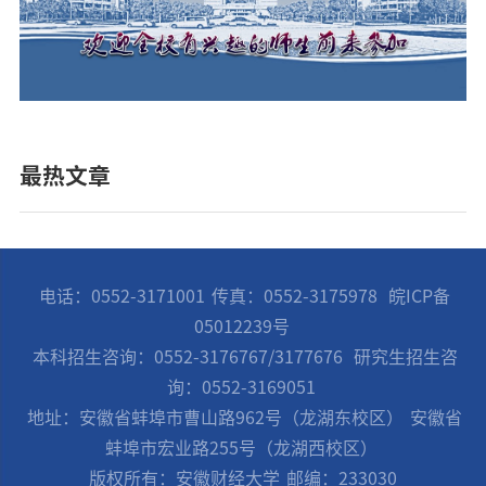
最热文章
电话：0552-3171001
传真：0552-3175978
皖ICP备
05012239号
本科招生咨询：0552-3176767/3177676
研究生招生咨
询：0552-3169051
地址：安徽省蚌埠市曹山路962号（龙湖东校区）
安徽省
蚌埠市宏业路255号（龙湖西校区）
版权所有：安徽财经大学
邮编：233030